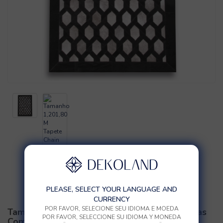
PLEASE, SELECT YOUR LANGUAGE AND
CURRENCY
POR FAVOR, SELECIONE SEU IDIOMA E MOEDA
Tamanho 1,201,80 M Tapete Chain Tiras Pretas
POR FAVOR, SELECCIONE SU IDIOMA Y MONEDA
Com Interior Cinza