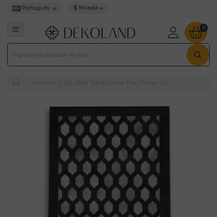
Português
$
Moeda
0
Tamanho 1,201,80 M Tapete Chain Tiras Pretas Com Interior Cinza