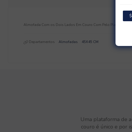
$
Almofada Com os Dois Lados Em Couro Com Pelo Placas Inteiras.
Departamentos
Almofadas
45X45 CM
Uma plataforma de art
couro é único e por i