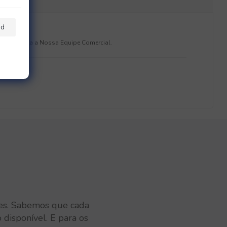
nd
 Pe ccedila a Nossa Equipe Comercial.
ores. Sabemos que cada
 disponível. E para os