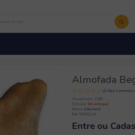
Couro Serigrafia
Couro Tingido
Pele de Bezerro
Tapetes Com Des
Almofada Be
Seja o primeiro 
Visualizado: 1095
Estoque:
Em estoque
Marca:
Dekoland
Ref: 00002134
Entre
ou
Cadas