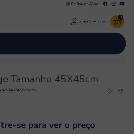
Precisa de Ajuda
0
Login / Cadastro
ign
Tapetes Couro Camurça
Quem Somos
ge Tamanho 45X45cm
a avaliar este produto
tre-se
para ver o preço