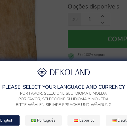
Opções disponíveis
Qtd
COM
Site 100% seguro
PLEASE, SELECT YOUR LANGUAGE AND CURRENCY
POR FAVOR, SELECIONE SEU IDIOMA E MOEDA
POR FAVOR, SELECCIONE SU IDIOMA Y MONEDA
BITTE WÄHLEN SIE IHRE SPRACHE UND WÄHRUNG
English
Português
Español
Deut