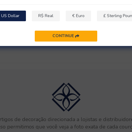
Descrição
Comentários
(0)
 US Dollar
R$ Real
€ Euro
£ Sterling Pou
 N atildeo Vem Com Enchimento. Caso Queira o Enchimento Interno, Por Favor,
CONTINUE
igos de decoração direcionada a lojistas e distribuid
sso permitimos que você veja a foto exata de cada couro