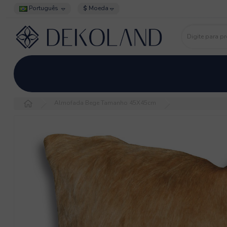
Português
$
Moeda
Todas as categorias
Couro Natural
Couro Devore
Almofada Bege Tamanho 45X45cm